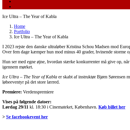
Ice Ultra – The Year of Kabla
Home
Portfolio
Ice Ultra – The Year of Kabla
I 2023 rejste den danske ultraløber Kristina Schou Madsen mod Europ
Over fem dage kæmper hun mod minus 40 grader, hvinende storme og et
Hun ser med egne øjne, hvordan stærke konkurrenter må give op, når na
igennem mørket.
Ice Ultra – The Year of Kabla
er skabt af instruktør Bjørn Sørensen m
løbeeventyr på det store lærred.
Premiere:
Verdenspremiere
Vises på følgende datoer:
Lørdag 29/11
kl. 18:30 i Cinemateket, København.
Køb billet her
>
Se facebookevent her