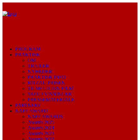
PROGRAM
PRAKTISK
OM
TRAILER
NYHEDER
PRAKTISK INFO
RITZAU PRISEN
TILMELD DIN FILM
SKOLEVISNINGER
PRESSEMATERIALE
PARTNERE
NAFF|AWARD
NAFF|AWARDS
Awards 2025
Awards 2024
Awards 2023
Awards 2022