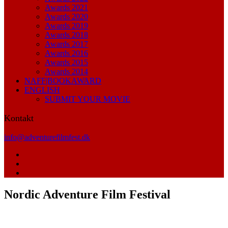
Awards 2021
Awards 2020
Awards 2019
Awards 2018
Awards 2017
Awards 2016
Awards 2015
Awards 2014
NAFF|BOOKAWARD
ENGLISH
SUBMIT YOUR MOVIE
Kontakt
info@adventurefilmfest.dk
Nordic Adventure Film Festival
Velkommen til Danish Adventure Film Festival. Oplev verdens
bedste adventure film i skandinaviske biografer!