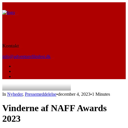
Kontakt
info@adventurefilmfest.dk
In
Nyheder
,
Pressemeddelelse
•
december 4, 2023
•
1 Minutes
Vinderne af NAFF Awards
2023