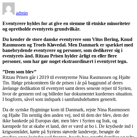
admin
Eventyrere hyldes for at give en stemme til etniske minoriteter
og opretholde eventyrets grundvilkår.
Du kender de store danske eventyrere som Vitus Bering, Knud
Rasmussen og Troels Kløvedal. Men Danmark er spækket med
banebrydende eventyrere og personer, som dedikerer sig i
eventyrets ånd. Ritzau Prisen hy
lder årligt en eller flere
personer, som har gør noget ekstraordinært i eventyret tegn.
”Dem som blev”
Ritzau Prisen går i 2019 til eventyrerne Nina Rasmussen og Hjalte
Tin. Ifølge priskomiteen får de prisen i år på baggrund af deres
årelange dedikation til eventyret samt deres seneste rejser til Syrien,
hvor de gennem ord og billeder har dokumentet kurdernes situation.
I bogform, såvel som indspark i samfundsdebatten generelt.
Da de syriske flygtninge kom til Danmark, rejste Nina Rasmussen
og Hjalte Tin nemlig den anden vej, ned til dem der blev, dem der
ikke bankede på Europas dør, men blev i Syrien og Irak, og
kæmpede for at skabe et land, der er værd at bo i. De krydsede ind i
krigsområdet, kørte på Syriens støvede landeveje, besøgte de