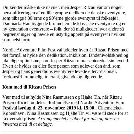
Du kender måske ikke navnet, men Jesper Ritzau var om nogen
personificeringen af en lille gruppe dedikerede danske eventyrere,
som tilbage i 80’erne og 90’erne gjorde eventyret til folkeeje i
Danmark. Han byggede bro mellem de klassiske eventyrere og en
ny generation eventyrere – folk, der så muligheder hvor andre så
begrænsninger og havde en ustyrlig appetit på eventyret i hvilken
som helst form.
Nordic Adventure Film Festival uddeler hvert år Ritzau Prisen med
det formål at hylde den dedikation, inklusion, fandenivoldskhed og
ukuelige optimisme, som Jesper Ritzau repræsenterede i sin levetid.
Hvert år hyldes en eller flere person som udlever den ånd, som
Jesper og hans generations eventyrere levede efter: Visionær,
fordomsfri, rummelig, tolerant, givende og tilgivende.
Kom med til Ritzau Prisen
Vær med til at hylde Nina Rasmussen og Hjalte Tin, når Ritzau
Prisen officielt uddeles i forbindelse med Nordic Adventure Film
Festival
lørdag d. 23. november 2019 kl. 15.00
i Cinemateket,
København. Nina Rasmussen og Hjalte Tin vil være til stede for at
få overrakt prisen.
Arrangementet er åbent for alle og pressen
inviteres med til at deltage.