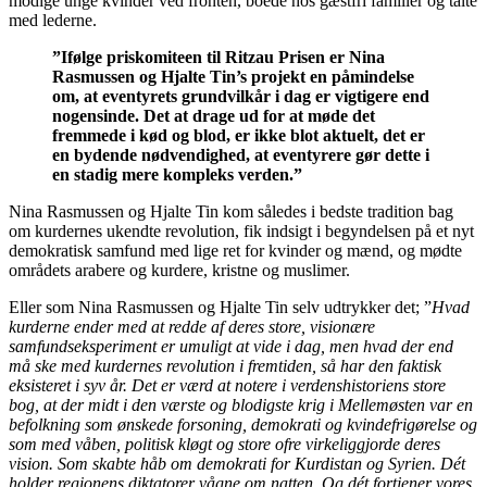
modige unge kvinder ved fronten, boede hos gæstfri familier og talte
med lederne.
”
Ifølge priskomiteen til Ritzau Prisen er Nina
Rasmussen og Hjalte Tin’s projekt en påmindelse
om, at eventyrets grundvilkår i dag er vigtigere end
nogensinde. Det at drage ud for at møde det
fremmede i kød og blod, er ikke blot aktuelt, det er
en bydende nødvendighed, at eventyrere gør dette i
en stadig mere kompleks verden.”
Nina Rasmussen og Hjalte Tin kom således i bedste tradition bag
om kurdernes ukendte revolution, fik indsigt i begyndelsen på et nyt
demokratisk samfund med lige ret for kvinder og mænd, og mødte
områdets arabere og kurdere, kristne og muslimer.
Eller som Nina Rasmussen og Hjalte Tin selv udtrykker det; ”
Hvad
kurderne ender med at redde af deres store, visionære
samfundseksperiment er umuligt at vide i dag, men hvad der end
må ske med kurdernes revolution i fremtiden, så har den faktisk
eksisteret i syv år. Det er værd at notere i verdenshistoriens store
bog, at der midt i den værste og blodigste krig i Mellemøsten var en
befolkning som ønskede forsoning, demokrati og kvindefrigørelse og
som med våben, politisk kløgt og store ofre virkeliggjorde deres
vision. Som skabte håb om demokrati for Kurdistan og Syrien. Dét
holder regionens diktatorer vågne om natten. Og dét fortjener vores