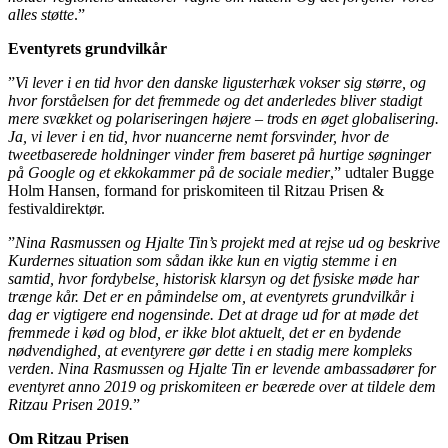
alles støtte
.”
Eventyrets grundvilkår
”
Vi lever i en tid hvor den danske ligusterhæk vokser sig større, og
hvor forståelsen for det fremmede og det anderledes bliver stadigt
mere svækket og polariseringen højere – trods en øget globalisering.
Ja, vi lever i en tid, hvor nuancerne nemt forsvinder, hvor de
tweetbaserede holdninger vinder frem baseret på hurtige søgninger
på Google og et ekkokammer på de sociale medier
,” udtaler Bugge
Holm Hansen, formand for priskomiteen til Ritzau Prisen &
festivaldirektør.
”
Nina Rasmussen og Hjalte Tin’s projekt med at rejse ud og beskrive
Kurdernes situation som sådan ikke kun en vigtig stemme i en
samtid, hvor fordybelse, historisk klarsyn og det fysiske møde har
trænge kår. Det er en påmindelse om, at eventyrets grundvilkår i
dag er vigtigere end nogensinde. Det at drage ud for at møde det
fremmede i kød og blod, er ikke blot aktuelt, det er en bydende
nødvendighed, at eventyrere gør dette i en stadig mere kompleks
verden
.
Nina Rasmussen og Hjalte Tin er levende ambassadører for
eventyret anno 2019 og priskomiteen er beærede over at tildele dem
Ritzau Prisen 2019.
”
Om Ritzau Prisen