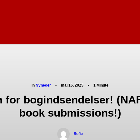
In
Nyheder
•
maj 16, 2025
•
1 Minute
 for bogindsendelser! (NAF
book submissions!)
Sofie