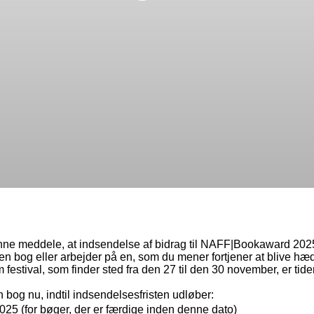
kunne meddele, at indsendelse af bidrag til NAFF|Bookaward 202
en bog eller arbejder på en, som du mener fortjener at blive hæ
m festival, som finder sted fra den 27 til den 30 november, er tide
bog nu, indtil indsendelsesfristen udløber:
025 (for bøger, der er færdige inden denne dato)